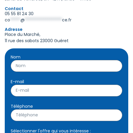
Contact
05 55 81 24 30
co
*****
@
******************
ce.fr
Adresse
Place du Marché,
11 rue des sabots 23000 Guéret
Nom
E-mail
Téléphone
Sélectionner l'offre qui vous intéresse :